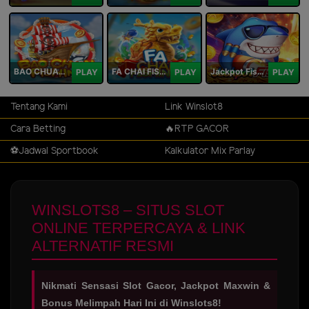
BAO CHUAN FISHING
FA CHAI FISHING
Jackpot Fishing Jili
PLAY
PLAY
PLAY
Tentang Kami
Link Winslot8
Cara Betting
🔥RTP GACOR
⚽️Jadwal Sportbook
Kalkulator Mix Parlay
WINSLOTS8 – SITUS SLOT
ONLINE TERPERCAYA & LINK
ALTERNATIF RESMI
Nikmati Sensasi Slot Gacor, Jackpot Maxwin &
Bonus Melimpah Hari Ini di Winslots8!