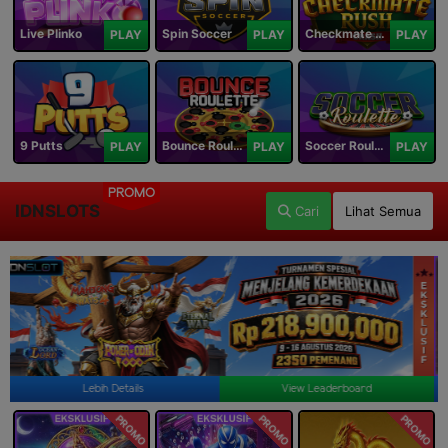
Live Plinko
Spin Soccer
Checkmate Rush
PLAY
PLAY
PLAY
9 Putts
Bounce Roulette
Soccer Roulette
PLAY
PLAY
PLAY
PROMO
IDNSLOTS
Cari
Lihat Semua
Lebih Details
View Leaderboard
PROMO
PROMO
PROMO