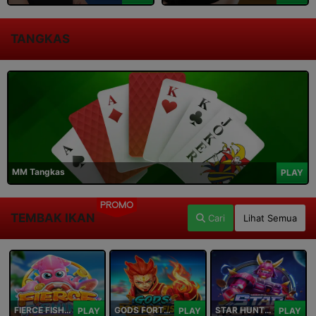
TANGKAS
MM Tangkas
PLAY
PROMO
TEMBAK IKAN
Cari
Lihat Semua
FIERCE FISHING
GODS FORTUNE FISHING
STAR HUNTER
PLAY
PLAY
PLAY