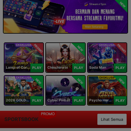
NEW
PROMO
PROMO
NEW
Lamp of Cornucopia
Chinchirorin
Soda Man
PLAY
PLAY
PLAY
NEW
NEW
NEW
2026 GOLDEN GOAL RUSH
Cyber Pinball
Psycho Heroes
PLAY
PLAY
PLAY
PROMO
SPORTSBOOK
Lihat Semua