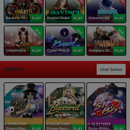
Roulette Trinity
Davinci Roller
Universe 6D
PLAY
PLAY
PLAY
NEW
NEW
NEW
Chinchirorin
Cyber Pinball
Valhalla's Dice
PLAY
PLAY
PLAY
IDNRNG
Lihat Semua
Dream Blackjack
Dream Baccarat
Sicbo IDNArcade
PLAY
PLAY
PLAY